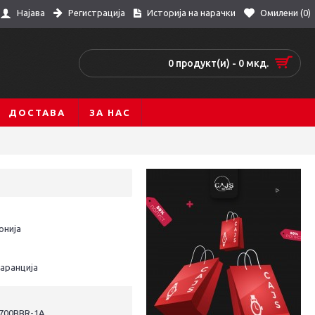
Регистрација
Историја на нарачки
Омилени (
0
)
Најава
0 продукт(и) - 0 мкд.
ДОСТАВА
ЗА НАС
онија
гаранција
-700BBR-1A