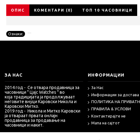
ОПИС
КОМЕНТАРИ (0)
ТОП 10 ЧАСОВНИЦИ
Ознаки:
ЗА НАС
ИНФОРМАЦИИ
2014 год - Се отвара продавница за
За Нас
часовници " Цајс Watches "
во
Информации за достава
која
традицијата ја продолжуваат
неговите внуци Каровски Никола и
ПОЛИТИКА НА ПРИВАТ
Каровски Митко.
ПРАВИЛА & УСЛОВИ
2019 год - Никола и Митко Каровски
ја отвараат првата онлајн
Контактирајте не
продавница за продавање
на
Мапа на сајтот
часовници и накит.