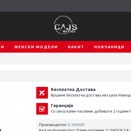
ЛИ
ЖЕНСКИ МОДЕЛИ
НАКИТ
НОВЧАНИЦИ
Бесплатна Достава
Вршиме бесплатна достава низ цела Макед
Гаранција
Со секој купен часовник добивате 2 години 
Производител:
G-SHOCK
Код на производот:
Рачен часовник; G-SHOCK GA