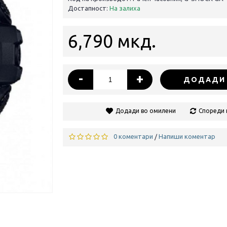
Достапност:
На залиха
6,790 мкд.
-
+
ДОДАДИ 
Додади во омилени
Спореди 
0 коментари
Напиши коментар
/