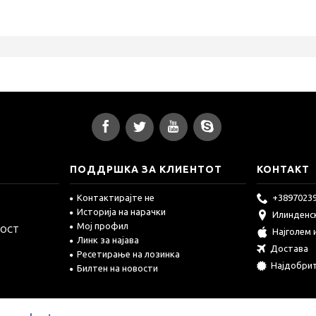
ПОДДРШКА ЗА КЛИЕНТОТ
КОНТАКТ
Контактирајте не
+3897023
Историја на нарачки
Илинденс
Мој профил
НОСТ
Најголем
Линк за најава
Достава
Ресетирање на лозинка
Најдобри
Билтен на новости