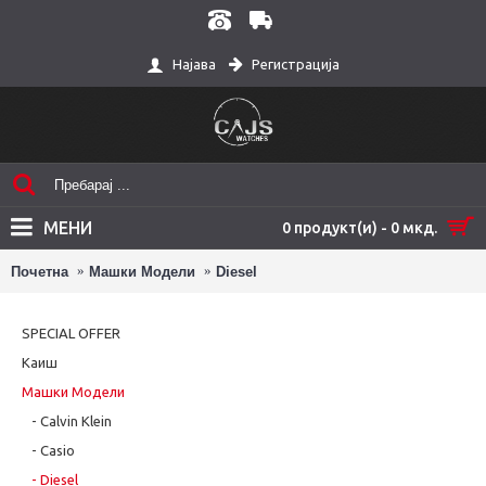
Регистрација
Најава
МЕНИ
0 продукт(и) - 0 мкд.
Почетна
Машки Модели
Diesel
SPECIAL OFFER
Каиш
Машки Модели
- Calvin Klein
- Casio
- Diesel