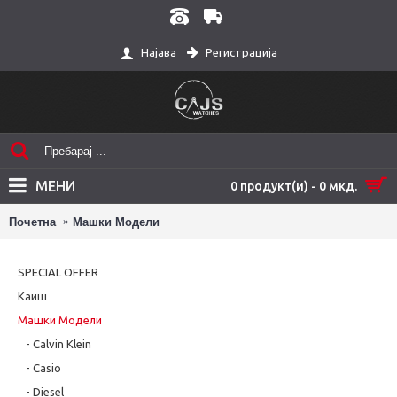
Регистрација
Најава
МЕНИ
0 продукт(и) - 0 мкд.
Почетна
Машки Модели
SPECIAL OFFER
Каиш
Машки Модели
- Calvin Klein
- Casio
- Diesel