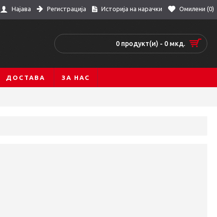
Регистрација
Историја на нарачки
Омилени (
0
)
Најава
0 продукт(и) - 0 мкд.
ДОСТАВА
ЗА НАС