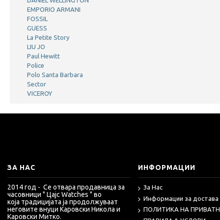
DANIEL WELLINGTON
EMPORIO ARMANI
FOSSIL
GUESS
La Petite Story
LIU JO
Paul Hewitt
Police
Polo Santa Barbara
Sector
VICEROY
ЗА НАС
ИНФОРМАЦИИ
2014 год - Се отвара продавница за
За Нас
часовници " Цајс Watches "
во
Информации за достава
која
традицијата ја продолжуваат
неговите внуци Каровски Никола и
ПОЛИТИКА НА ПРИВАТ
Каровски Митко.