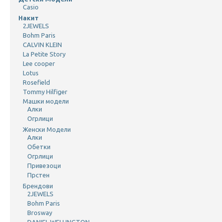
Casio
Накит
2JEWELS
Bohm Paris
CALVIN KLEIN
La Petite Story
Lee cooper
Lotus
Rosefield
Tommy Hilfiger
Машки модели
Алки
Огрлици
Женски Модели
Алки
Обетки
Огрлици
Привезоци
Прстен
Брендови
2JEWELS
Bohm Paris
Brosway