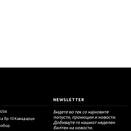
NEWSLETTER
Бидете во тек со најновите
9204
попусти, промоции и новости.
ка бр.10 Кавадарци
Добивајте го нашиот неделен
 избор
билтен на новости.