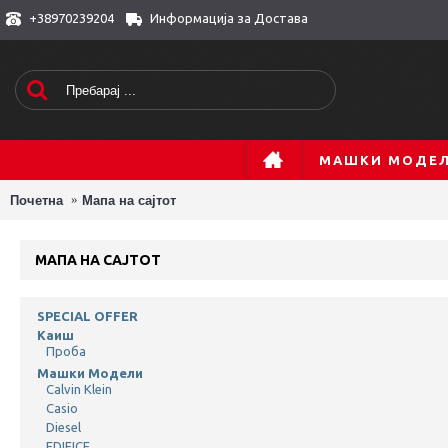
+38970239204
Информација за Достава
МАШКИ МОДЕ
Почетна
Мапа на сајтот
МАПА НА САЈТОТ
SPECIAL OFFER
Каиш
Проба
Машки Модели
Calvin Klein
Casio
Diesel
EDIFICE